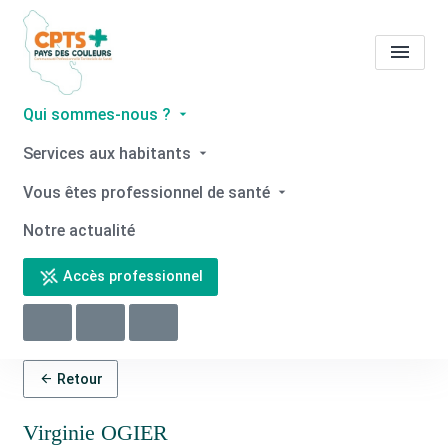
Qui sommes-nous ?
Tous les professionnels de
Services aux habitants
santé
Virginie OGIER
Vous êtes professionnel de santé
Accueil
Tous les professionnels de santé
Notre actualité
Tous les professionnels de santé
Virginie OGIER
Accès professionnel
Retour
Virginie OGIER